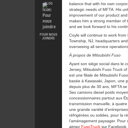
balance that with his own corpor
BLOG
GARANTIE
strategic needs of MFTA. His unl
SALES &
PROMOTIONS
improvement of our product and
makes him a strong member of
and we look forward to his conti
Coyle will continue to work fro
POUR NOUS
JOINDRE
Township, NJ, headquarters and w
overseeing all service operation
À propos de Mitsubishi Fuso
Ayant son siège social dans le
Jersey, Mitsubishi Fuso Truck of
est une filiale de Mitsubishi Fus
basée à Kawasaki, Japon, une pa
depuis plus de 30 ans, MFTA se c
Ses camions diesel poids moyen e
concessionnaires partout aux Ét
transmission manuelle, à quatre
une grande variété d’entreprises 
réfrigérées ou solides, pour la r
l’aménagement paysager. Pour ob
aimez
FusoTruck
sur Facebook.