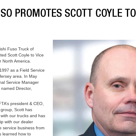
USO PROMOTES SCOTT COYLE TO 
shi Fuso Truck of
ed Scott Coyle to Vice
r North America.
1997 as a Field Service
ersey area. In May
nal Service Manager
 named Director,
TA’s president & CEO,
 group, Scott has
with our trucks and has
ip with our dealer
e service business from
s learned how to