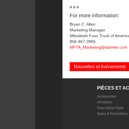
# # #
For more information:
Bryan C. Allen
Marketing Manager
Mitsubishi Fuso Truck of America
856-467-3965
MFTA_Marketing@daimler.com
Nouvelles et événements
PIÈCES ET A
Accessories
All Makes
Fuso Value Parts
Sales & Promotions