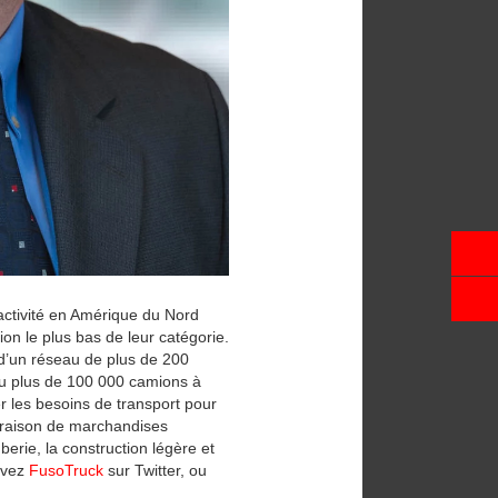
activité en Amérique du Nord
on le plus bas de leur catégorie.
 d’un réseau de plus de 200
du plus de 100 000 camions à
 les besoins de transport pour
livraison de marchandises
berie, la construction légère et
ivez
FusoTruck
sur Twitter, ou