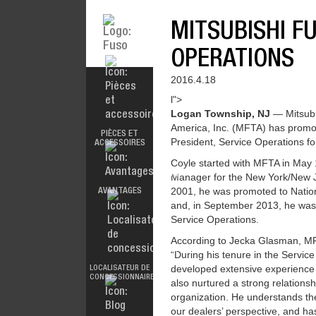
MITSUBISHI F
OPERATIONS
2016.4.18
l">
Logan Township, NJ
— Mitsubi
ACCESSORIES
MODÈLES
America, Inc. (MFTA) has promot
PIÈCES ET
President, Service Operations fo
ACCESSOIRES
Coyle started with MFTA in May 
Manager for the New York/New J
2001, he was promoted to Natio
AVANTAGES
DOCUMENTATION
ALL MAKES
and, in September 2013, he was
Service Operations.
According to Jecka Glasman, MF
“During his tenure in the Service
FUSOFIRST
developed extensive experience 
LOCALISATEUR DE
FUSO VALUE
CONCESSIONNAIRES
PARTS
also nurtured a strong relationsh
organization. He understands th
our dealers’ perspective, and ha