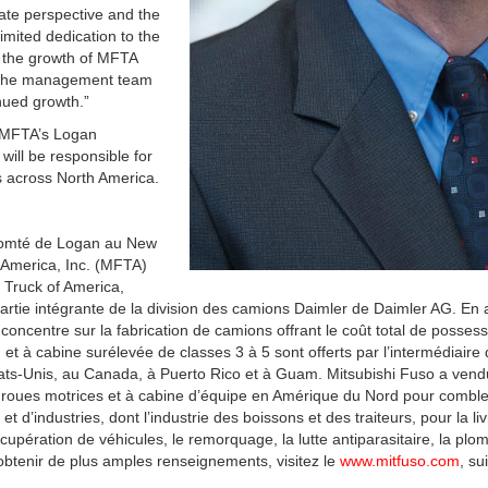
ate perspective and the
imited dedication to the
 the growth of MFTA
 the management team
nued growth.”
m MFTA’s Logan
ill be responsible for
s across North America.
 comté de Logan au New
 America, Inc. (MFTA)
o Truck of America,
rtie intégrante de la division des camions Daimler de Daimler AG. En 
oncentre sur la fabrication de camions offrant le coût total de possessi
t à cabine surélevée de classes 3 à 5 sont offerts par l’intermédiaire
ats-Unis, au Canada, à Puerto Rico et à Guam. Mitsubishi Fuso a ven
 roues motrices et à cabine d’équipe en Amérique du Nord pour combler
et d’industries, dont l’industrie des boissons et des traiteurs, pour la 
écupération de véhicules, le remorquage, la lutte antiparasitaire, la plom
tenir de plus amples renseignements, visitez le
www.mitfuso.com
, su