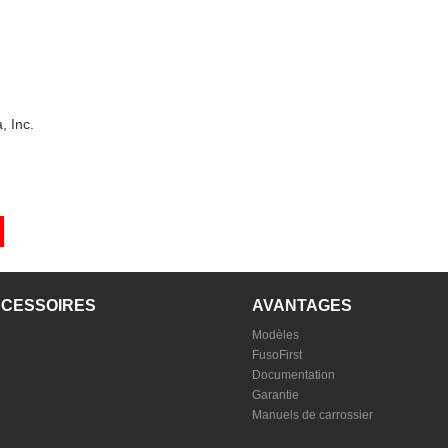
, Inc.
CCESSOIRES
AVANTAGES
Modèles
FusoFirst
Documentation
Garantie
Manuels de carrossier