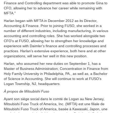
Finance and Controlling department was able to promote Gina to
CFO, allowing her to advance her career while remaining with
MFTA."
Harlan began with MFTA in December 2012 as its Director,
Accounting & Finance. Prior to joining FUSO, she worked in a
number of different industries, including manufacturing, in various
accounting and controlling roles. She has worked alongside two
CFO's at FUSO, allowing her to strengthen her knowledge and
experience with Daimler's finance and controlling processes and
practices. Harlan's extensive experience, both here and at other
organizations, will serve her well in this new position.
Harlan, who assumed her new duties on September 1, has a
Master of Business Administration; Concentration in Finance from
Holy Family University in Philadelphia, PA., as well as, a Bachelor
of Science in Accounting. She will continue to work at FUSO's
Logan Township, NJ, headquarters.
À propos de Mitsubishi Fuso
Ayant son siège social dans le comté de Logan au New Jersey,
Mitsubishi Fuso Truck of America, Inc. (MFTA) est une filiale de
Mitsubishi Fuso Truck of America, basée à Kawasaki, Japon, une