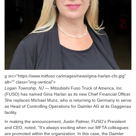
g src="https://www.mitfuso.ca/images/news/gina-harlan-cfo.jpg"
alt="" class="img-vertical">
Logan Township, NJ
— Mitsubishi Fuso Truck of America, Inc.
(FUSO) has named Gina Harlan as its new Chief Financial Officer.
She replaces Michael Munz, who is returning to Germany to serve
as Head of Controlling Operations for Daimler AG at its Gaggenau
facility.
In making the announcement, Justin Palmer, FUSO's President
and CEO, noted, "It's always exciting when our MFTA colleagues
are promoted within the organization. In this case, the Daimler