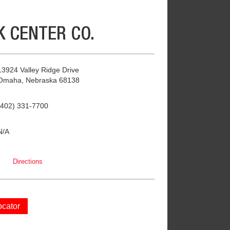
 CENTER CO.
13924 Valley Ridge Drive
Omaha, Nebraska 68138
(402) 331-7700
N/A
Directions
ocator