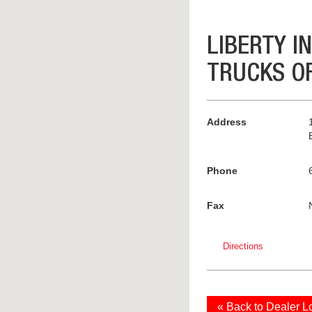
LIBERTY I
TRUCKS O
Address
Phone
Fax
Directions
« Back to Dealer L