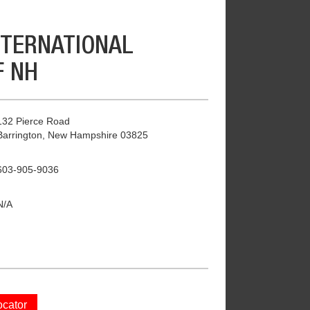
NTERNATIONAL
F NH
132 Pierce Road
Barrington, New Hampshire 03825
603-905-9036
N/A
ocator