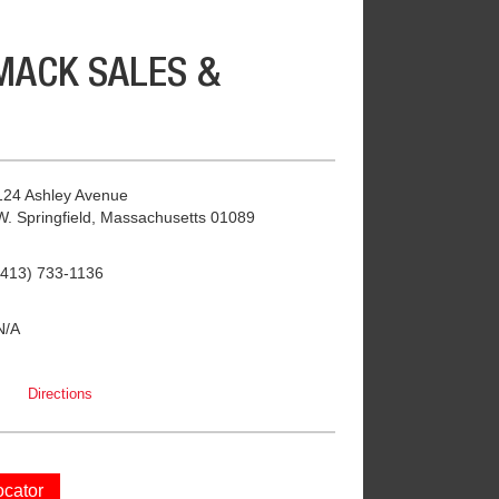
MACK SALES &
124 Ashley Avenue
W. Springfield, Massachusetts 01089
(413) 733-1136
N/A
Directions
ocator